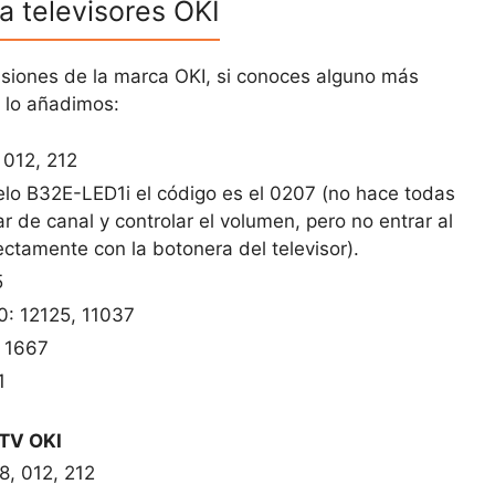
a televisores OKI
isiones de la marca OKI, si conoces alguno más
y lo añadimos:
 012, 212
o B32E-LED1i el código es el 0207 (no hace todas
 de canal y controlar el volumen, pero no entrar al
tamente con la botonera del televisor).
5
 12125, 11037
 1667
1
TV OKI
8, 012, 212